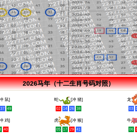
2026马年（十二生肖号码对照）