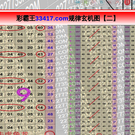
彩霸王
33417.com
规律玄机图【二】