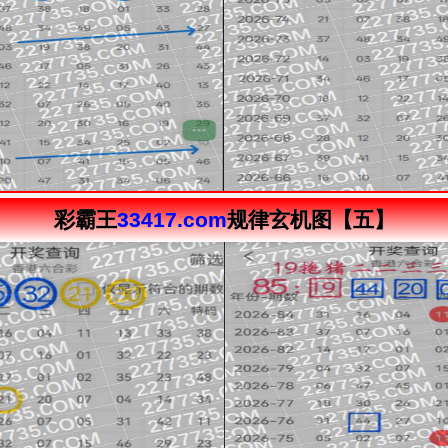
彩霸王
33417.com
规律玄机图【五】