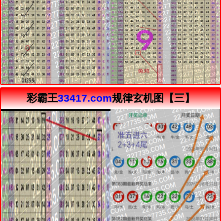
彩霸王
33417.com
规律玄机图【三】