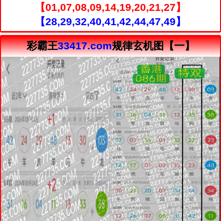
【01,07,08,09,14,19,20,21,27】
【28,29,32,40,41,42,44,47,49】
彩霸王
33417.com
规律玄机图【一】